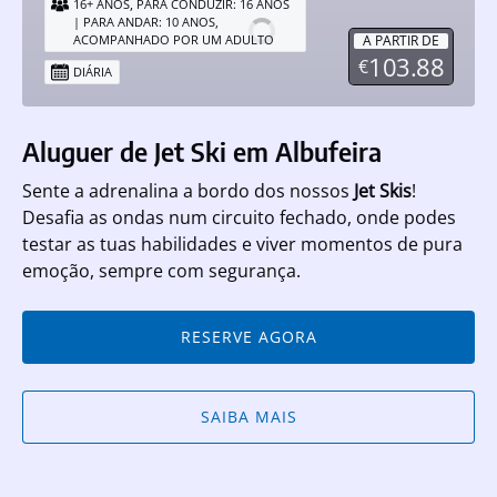
,
16+ ANOS
PARA CONDUZIR: 16 ANOS
Ski
| PARA ANDAR: 10 ANOS,
A PARTIR DE
ACOMPANHADO POR UM ADULTO
em
103.88
€
DIÁRIA
Albufeira
Aluguer de Jet Ski em Albufeira
Sente a adrenalina a bordo dos nossos
Jet Skis
!
Desafia as ondas num circuito fechado, onde podes
testar as tuas habilidades e viver momentos de pura
emoção, sempre com segurança.
RESERVE AGORA
SAIBA MAIS