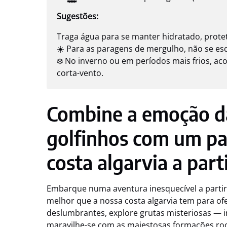
Sugestões:
Traga água para se manter hidratado, protet
☀️ Para as paragens de mergulho, não se es
❄️ No inverno ou em períodos mais frios, a
corta-vento.
Combine a emoção d
golfinhos com um pa
costa algarvia a part
Embarque numa aventura inesquecível a partir
melhor que a nossa costa algarvia tem para ofe
deslumbrantes, explore grutas misteriosas — i
maravilhe-se com as majestosas formações ro