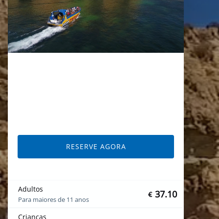
RESERVE AGORA
Adultos
37.10
€
Para maiores de 11 anos
Crianças