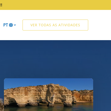
‼️
PT
VER TODAS AS ATIVIDADES
Selecione
o
seu
idioma