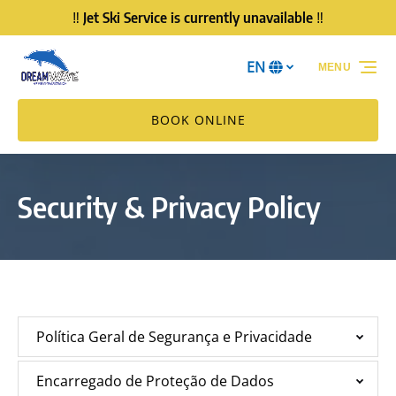
‼️ Jet Ski Service is currently unavailable ‼️
Skip to primary navigation
Skip to content
Skip to footer
EN
MENU
Select
your
language
BOOK ONLINE
Security & Privacy Policy
Política Geral de Segurança e Privacidade
Encarregado de Proteção de Dados