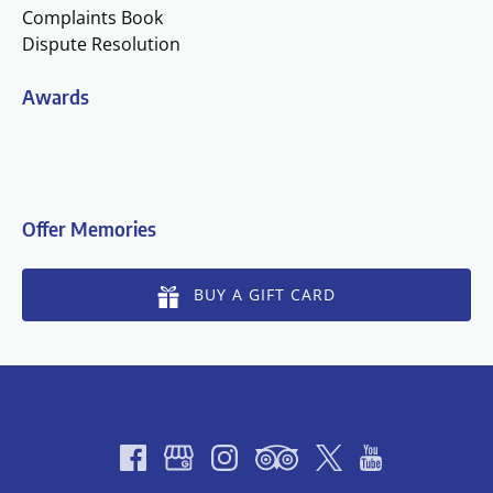
Complaints Book
Dispute Resolution
Awards
(o
in
n
Offer Memories
wi
BUY A GIFT CARD